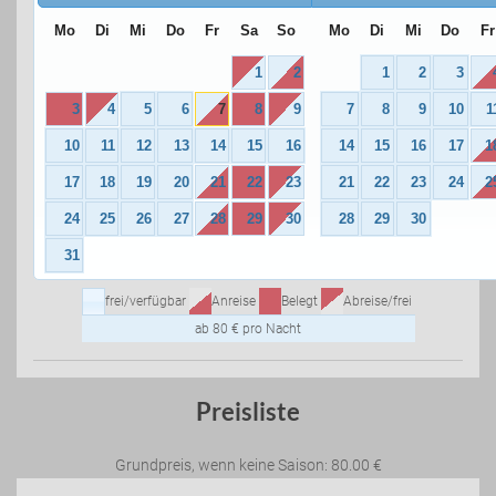
Mo
Di
Mi
Do
Fr
Sa
So
Mo
Di
Mi
Do
Fr
1
2
1
2
3
3
4
5
6
7
8
9
7
8
9
10
1
10
11
12
13
14
15
16
14
15
16
17
1
17
18
19
20
21
22
23
21
22
23
24
2
24
25
26
27
28
29
30
28
29
30
31
frei/verfügbar
Anreise
Belegt
Abreise/frei
ab 80 € pro Nacht
Preisliste
Grundpreis, wenn keine Saison: 80.00 €