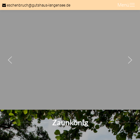
Menü
eschenbruch@gutshaus-langensee.de
Zaunkönig