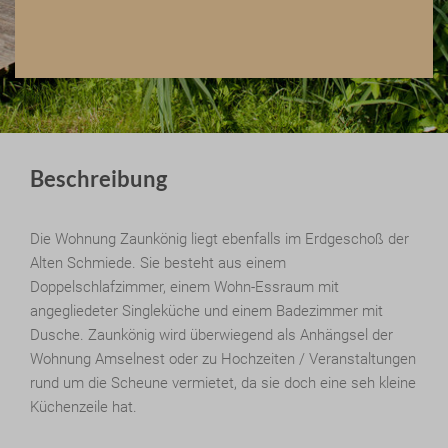
Beschreibung
Die Wohnung Zaunkönig liegt ebenfalls im Erdgeschoß der
Alten Schmiede. Sie besteht aus einem
Doppelschlafzimmer, einem Wohn-Essraum mit
angegliedeter Singleküche und einem Badezimmer mit
Dusche. Zaunkönig wird überwiegend als Anhängsel der
Wohnung Amselnest oder zu Hochzeiten / Veranstaltungen
rund um die Scheune vermietet, da sie doch eine seh kleine
Küchenzeile hat.